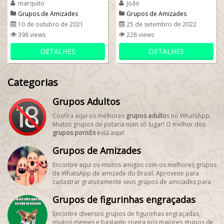
marquito
João
administrador...
nosso...
Grupos de Amizades
Grupos de Amizades
10 de outubro de 2021
25 de setembro de 2022
398 views
228 views
DETALHES
DETALHES
Categorias
Grupos Adultos
Confira aqui os melhores
grupos adulto
s no WhatsApp.
Muitos grupos de putaria num só lugar! O melhor dos
grupos pornôs
está aqui!
Grupos de Amizades
Encontre aqui os muitos amigos com os melhores grupos
de WhatsApp de amizade do Brasil. Aproveite para
cadastrar gratuitamente seus grupos de amizades para
encontrar novos amigos! #SegueMeuPerfil!
Grupos de figurinhas engraçadas
Encontre diversos grupos de figurinhas engraçadas,
muitos memes e bastante zoeira nos maiores grupos de