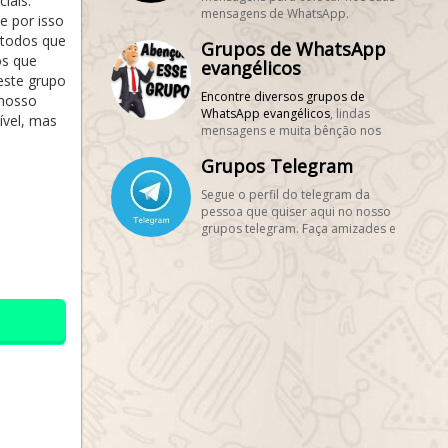
iais.
mensagens de WhatsApp.
e por isso
Conheça muitos grupos de
 todos que
Grupos de WhatsApp
WhatsApp de figurinhas e stickers.
os que
Aproveite para cadastrar
evangélicos
este grupo
gratuitamente seus grupos de
Encontre diversos
grupos de
figurinhas, é grátis!
 nosso
WhatsApp evangélicos
, lindas
#SegueMeuPerfil!
ível, mas
mensagens e muita bênção nos
maiores grupos de WhatsApp
Grupos Telegram
evangélicos. #SegueMeuPerfil!
Segue o perfil do telegram da
pessoa que quiser aqui no nosso
grupos telegram. Faça amizades e
aprenda como mudar o status do
seu aplicativo telegram. Se ainda
não tem o aplicativo telegram
baixe-o ele aí no seu celular
Androide ou iOS e se divirta com
figurinhas e memes engraçados
que o telegram proporciona aos
seus usuários. Se quiser pode criar
o seu grupo telegram também.
cadastre seu grupo clicando no
link do telegram aqui no segue
meu perfil.