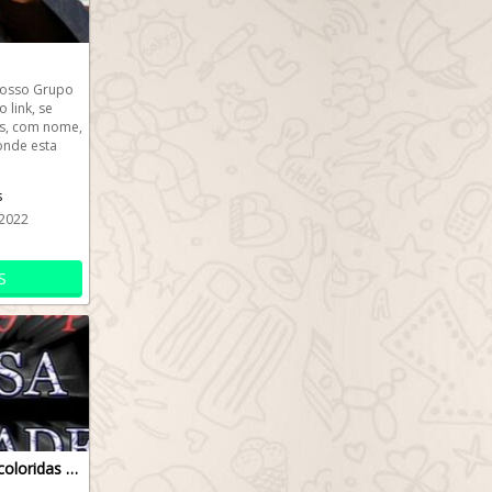
nosso Grupo
 link, se
s, com nome,
onde esta
...
s
2022
S
Grupo de amizades coloridas em SP