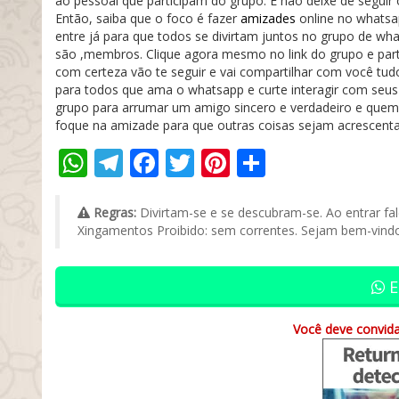
ao pessoal que participam do grupo. E não deixe de seguir
Então, saiba que o foco é fazer
amizades
online no whatsa
entre já para que todos se divirtam juntos no grupo de wha
são ,membros. Clique agora mesmo no link do grupo e part
com certeza vão te seguir e vai compartilhar com você tud
para todos que ama o whatsapp e curte interagir com seu
grupo para arrumar um amigo sincero e verdadeiro e quem
foque na amizade para que outras coisas sejam acrescent
WhatsApp
Telegram
Facebook
Twitter
Pinterest
Compartil
Regras:
Divirtam-se e se descubram-se. Ao entrar fa
Xingamentos Proibido: sem correntes. Sejam bem-vind
E
Você deve convida