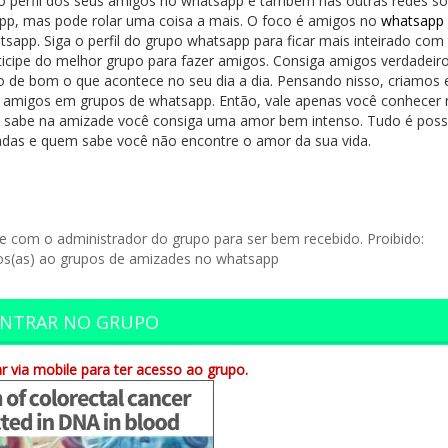
 o perfil dos seus amigos no whatsapp e também nas outras redes soc
pp, mas pode rolar uma coisa a mais. O foco é amigos no
whatsapp
tsapp. Siga o perfil do grupo whatsapp para ficar mais inteirado com
icipe do melhor grupo para fazer amigos. Consiga amigos verdadeir
o de bom o que acontece no seu dia a dia. Pensando nisso, criamos 
s amigos em grupos de whatsapp. Então, vale apenas você conhecer
 sabe na amizade você consiga uma amor bem intenso. Tudo é poss
adas e quem sabe você não encontre o amor da sua vida.
har
le com o administrador do grupo para ser bem recebido. Proibido:
os(as) ao grupos de amizades no whatsapp
NTRAR NO GRUPO
r via mobile para ter acesso ao grupo.