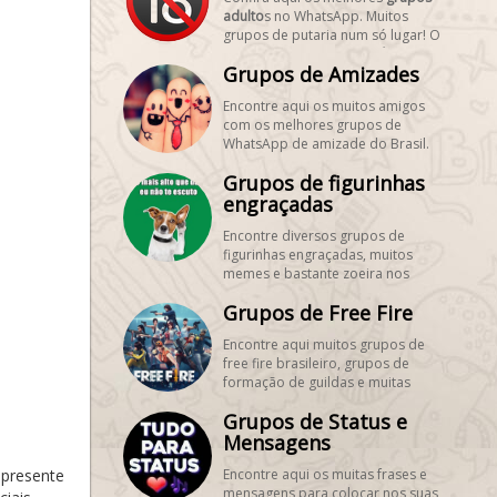
adulto
s no WhatsApp. Muitos
grupos de putaria num só lugar! O
melhor dos
grupos pornôs
está
Grupos de Amizades
aqui!
Encontre aqui os muitos amigos
com os melhores grupos de
WhatsApp de amizade do Brasil.
Aproveite para cadastrar
Grupos de figurinhas
gratuitamente seus grupos de
amizades para encontrar novos
engraçadas
amigos! #SegueMeuPerfil!
Encontre diversos grupos de
figurinhas engraçadas, muitos
memes e bastante zoeira nos
maiores grupos de WhatsApp de
Grupos de Free Fire
figurinhas.
Encontre aqui muitos grupos de
free fire brasileiro, grupos de
formação de guildas e muitas
dicas! Aproveite para cadastrar
Grupos de Status e
gratuitamente seus grupos de
freefire, é grátis! #SegueMeuPerfil!
Mensagens
apresente
Encontre aqui os muitas frases e
mensagens para colocar nos suas