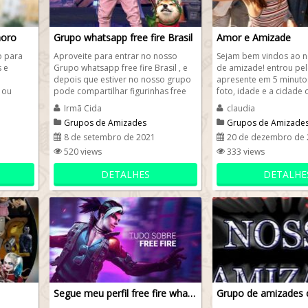
moro
Grupo whatsapp free fire Brasil
Amor e Amizade
 para
Aproveite para entrar no nosso
Sejam bem vindos ao 
 e
Grupo whatsapp free fire Brasil , e
de amizade! entrou pelo
depois que estiver no nosso grupo
apresente em 5 minuto
 ou
pode compartilhar figurinhas free
foto, idade e a cidade 
ixe o
fire à vontade. Além...
falando. O link está logo
Irmã Cida
claudia
Grupos de Amizades
Grupos de Amizade
8 de setembro de 2021
20 de dezembro de 
520 views
333 views
DETALHES
DETALHE
Segue meu perfil free fire whatsapp