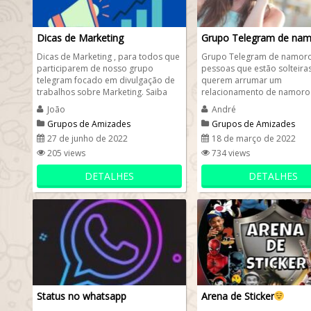
Dicas de Marketing
Grupo Telegram de na
Dicas de Marketing , para todos que
Grupo Telegram de namoro
participarem de nosso grupo
pessoas que estão solteiras
telegram focado em divulgação de
querem arrumar um
trabalhos sobre Marketing. Saiba
relacionamento de namoro
que o foco do nosso grupo...
amizade pelo telegram . Ba
João
André
telegram e use...
Grupos de Amizades
Grupos de Amizades
27 de junho de 2022
18 de março de 2022
205 views
734 views
DETALHES
DETALHES
Status no whatsapp
Arena de Sticker