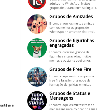
adulto
s no WhatsApp. Muitos
grupos de putaria num só lugar! O
melhor dos
grupos pornôs
está
Grupos de Amizades
aqui!
Encontre aqui os muitos amigos
com os melhores grupos de
WhatsApp de amizade do Brasil.
Aproveite para cadastrar
Grupos de figurinhas
gratuitamente seus grupos de
amizades para encontrar novos
engraçadas
amigos! #SegueMeuPerfil!
Encontre diversos grupos de
figurinhas engraçadas, muitos
memes e bastante zoeira nos
maiores grupos de WhatsApp de
Grupos de Free Fire
figurinhas.
Encontre aqui muitos grupos de
free fire brasileiro, grupos de
formação de guildas e muitas
dicas! Aproveite para cadastrar
Grupos de Status e
gratuitamente seus grupos de
freefire, é grátis! #SegueMeuPerfil!
Mensagens
artilhe e
Encontre aqui os muitas frases e
mensagens para colocar nos suas