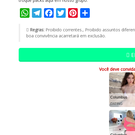
troque packs aqui em nosso grupo.
WhatsApp
Telegram
Facebook
Twitter
Pinterest
Compartil
Regras:
Proibido correntes., Proibido assuntos difer
boa convivência acarretará em exclusão.
E
Você deve convida
Columbus
DATING