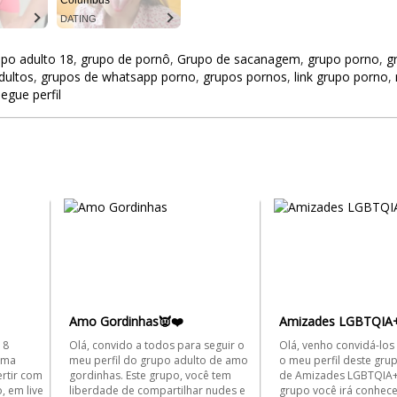
Columbus
DATING
upo adulto 18
,
grupo de pornô
,
Grupo de sacanagem
,
grupo porno
,
g
dultos
,
grupos de whatsapp porno
,
grupos pornos
,
link grupo porno
,
segue perfil
Amo Gordinhas👿❤️
Amizades LGBTQIA
18
Olá, convido a todos para seguir o
Olá, venho convidá-los
uma
meu perfil do grupo adulto de amo
o meu perfil deste gr
ertir com
gordinhas. Este grupo, você tem
de Amizades LGBTQIA+ 
, em live
liberdade de compartilhar nudes e
grupo você irá conhece