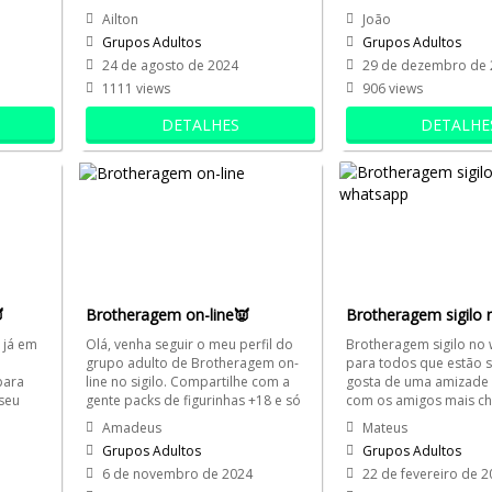
packs +18 e ser feliz e...
gente do bem que quer.
Ailton
João
Grupos Adultos
Grupos Adultos
3
24 de agosto de 2024
29 de dezembro de 
1111 views
906 views
DETALHES
DETALHE

Brotheragem on-line👿
 já em
Olá, venha seguir o meu perfil do
Brotheragem sigilo no
grupo adulto de Brotheragem on-
para todos que estão s
para
line no sigilo. Compartilhe com a
gosta de uma amizade 
seu
gente packs de figurinhas +18 e só
com os amigos mais c
entre se gosta de...
Segue o perfil do nosso 
Amadeus
Mateus
Grupos Adultos
Grupos Adultos
6 de novembro de 2024
22 de fevereiro de 2