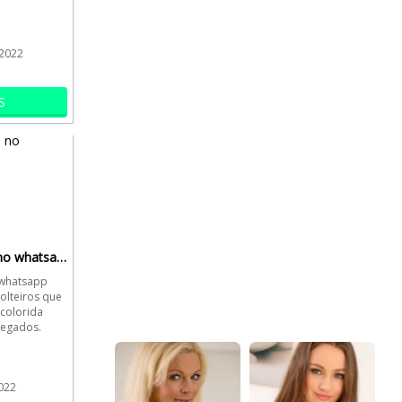
..
2022
S
Brotheragem sigilo no whatsapp
 whatsapp
olteiros que
colorida
hegados.
...
022