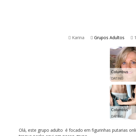
Karina
Grupos Adultos
1
Columbus
DATING
Columbus
DATING
Olá, este grupo adulto é focado em figurinhas putarias onl