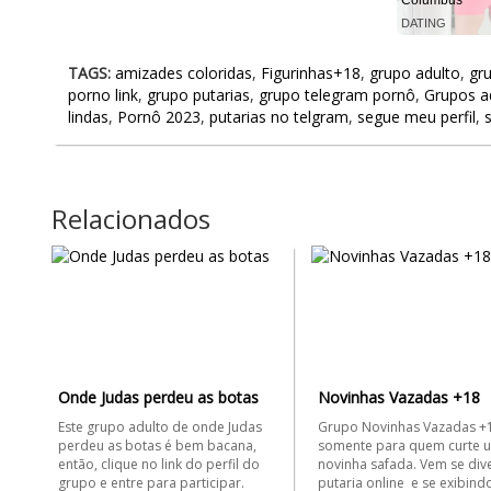
Columbus
DATING
TAGS:
amizades coloridas
,
Figurinhas+18
,
grupo adulto
,
gr
porno link
,
grupo putarias
,
grupo telegram pornô
,
Grupos a
lindas
,
Pornô 2023
,
putarias no telgram
,
segue meu perfil
,
Relacionados
Onde Judas perdeu as botas
Novinhas Vazadas +18
Este grupo adulto de onde Judas
Grupo Novinhas Vazadas +
perdeu as botas é bem bacana,
somente para quem curte 
então, clique no link do perfil do
novinha safada. Vem se div
grupo e entre para participar.
putaria online e se exibindo