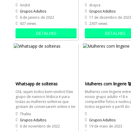
Participe do nosso whatsapp...
e muito mais!
André
drayce
Grupos Adultos
Grupos Adultos
6 de janeiro de 2022
17 de dezembro de 202
927 views
2307 views
DETALHES
DETALHES
Whatsapp de solteiras
Mulheres com lingerie 
Olá, sejam todos bem-vindos! Este
Mulheres com lingerie entre
grupo de namoro lésbica é para
nosso grupo adulto +18 e
todas as mulheres solteiras que
compartilhe fotos e nudes 
gostam de conversarem online e ter
todos seguirem o perfil do 
mais privacidade....
whatsapp.
Thalita
Grupos Adultos
Grupos Adultos
6 de novembro de 2022
19 de maio de 2023