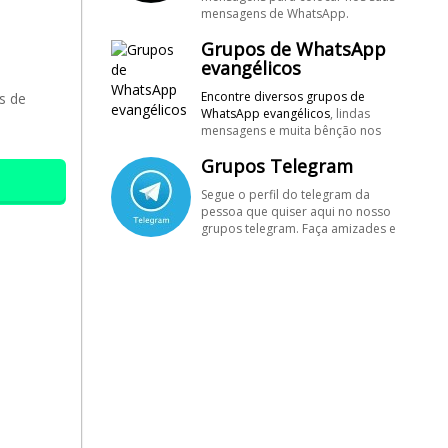
mensagens de WhatsApp.
Conheça muitos grupos de
Grupos de WhatsApp
WhatsApp de figurinhas e stickers.
Aproveite para cadastrar
evangélicos
gratuitamente seus grupos de
Encontre diversos
grupos de
s de
figurinhas, é grátis!
WhatsApp evangélicos
, lindas
#SegueMeuPerfil!
mensagens e muita bênção nos
maiores grupos de WhatsApp
Grupos Telegram
evangélicos. #SegueMeuPerfil!
Segue o perfil do telegram da
pessoa que quiser aqui no nosso
grupos telegram. Faça amizades e
aprenda como mudar o status do
seu aplicativo telegram. Se ainda
não tem o aplicativo telegram
baixe-o ele aí no seu celular
Androide ou iOS e se divirta com
figurinhas e memes engraçados
que o telegram proporciona aos
seus usuários. Se quiser pode criar
o seu grupo telegram também.
cadastre seu grupo clicando no
link do telegram aqui no segue
meu perfil.