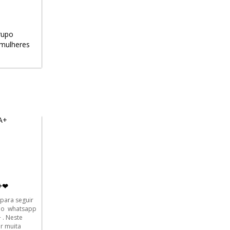
rupo
mulheres
+❤
 para seguir
upo whatsapp
. Neste
r muita