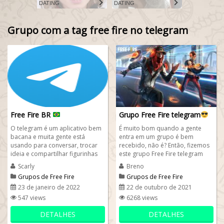
DATING
DATING
Grupo com a tag free fire no telegram
Free Fire BR
Grupo Free Fire telegram
O telegram é um aplicativo bem
É muito bom quando a gente
bacana e muita gente está
entra em um grupo é bem
usando para conversar, trocar
recebido, não é? Então, fizemos
ideia e compartilhar figurinhas
este grupo Free Fire telegram
engraçadas e memes. Pensando
para você entrar nele e trazer
Scarly
Breno
nisso,...
seus...
Grupos de Free Fire
Grupos de Free Fire
23 de janeiro de 2022
22 de outubro de 2021
547 views
6268 views
DETALHES
DETALHES