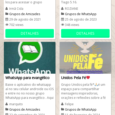
los para acessar o grupo
Tiago 5.16.
whatsapp evangélicos de oração
Irmã Cida
ROZIANE
Irmãs do...
Grupos de Amizades
Grupos de WhatsApp
evangélicos
29 de agosto de 2021
25 de agosto de 2023
702 views
348 views
DETALHES
DETALHES
WhatsApp para evangélico
Unidos Pela Fé
Baixe o aplicativo do whatsapp
Grupo Unidos pela fé*
é um
aí no seu celular androide ou iOS
espaço para compartilhar
e entre no no nosso grupo
mensagens inspiradoras,
WhatsApp para evangélico . Aqui
orações e reflexões sobre a fé
no nosso grupo é permitido...
cristã. Vamos crescer juntos...
marquito
Felipe
Grupos de Amizades
Grupos de WhatsApp
evangélicos
22 de setembro de 2021
11 de fevereiro de 2024