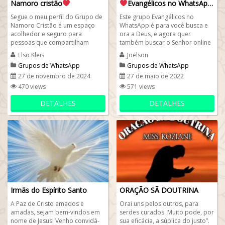
Namoro cristão
Evangélicos no WhatsApp
Segue o meu perfil do Grupo de
Este grupo Evangélicos no
Namoro Cristão é um espaço
WhatsApp é para você busca e
acolhedor e seguro para
ora a Deus, e agora quer
pessoas que compartilham
também buscar o Senhor online
valores cristãos e buscam
pelo whatsapp. O foco do nosso
Elso Kleis
Joelson
construir...
WhatsApp é...
Grupos de WhatsApp
Grupos de WhatsApp
evangélicos
evangélicos
27 de novembro de 2024
27 de maio de 2022
470 views
571 views
DETALHES
DETALHES
Irmãs do Espírito Santo
ORAÇÃO SÃ DOUTRINA
A Paz de Cristo amados e
Orai uns pelos outros, para
amadas, sejam bem-vindos em
serdes curados. Muito pode, por
nome de Jesus! Venho convidá-
sua eficácia, a súplica do justo”.