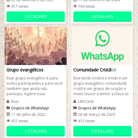
917 views
704 views
DETALHES
DETALHES
Grupo evangélicos
Comunidade Cristã
Esse grupo evangélico é para
Boa tarde irmãos e irmãs é um
todos participantes e para você
grupo evangélico comunidade
também que ainda não
cristã é um grupo de oração e
participa. Agarre essa
muito louvor e temor a Deus só
oportunidade de seguir o perfil
lembrando é um grupo
Elias
LINCOLN
do nosso grupo...
fechado...
Grupos de WhatsApp
Grupos de WhatsApp
evangélicos
evangélicos
11 de julho de 2022
28 de março de 2023
437 views
413 views
DETALHES
DETALHES