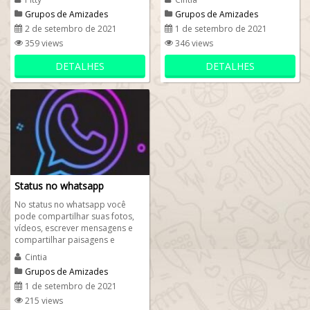
também para...
sabem...
Grupos de Amizades
Grupos de Amizades
2 de setembro de 2021
1 de setembro de 2021
359 views
346 views
DETALHES
DETALHES
Status no whatsapp
No status no whatsapp você
pode compartilhar suas fotos,
vídeos, escrever mensagens e
compartilhar paisagens e
imagens. Então, se ainda não
Cintia
tem o ...
Grupos de Amizades
1 de setembro de 2021
215 views