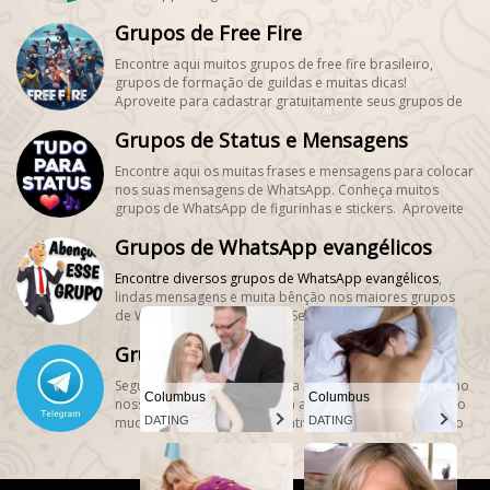
Grupos de Free Fire
Encontre aqui muitos grupos de free fire brasileiro,
grupos de formação de guildas e muitas dicas!
Aproveite para cadastrar gratuitamente seus grupos de
freefire, é grátis! #SegueMeuPerfil!
Grupos de Status e Mensagens
Encontre aqui os muitas frases e mensagens para colocar
nos suas mensagens de WhatsApp. Conheça muitos
grupos de WhatsApp de figurinhas e stickers. Aproveite
para cadastrar gratuitamente seus grupos de figurinhas,
Grupos de WhatsApp evangélicos
é grátis! #SegueMeuPerfil!
Encontre diversos
grupos de WhatsApp evangélicos
,
lindas mensagens e muita bênção nos maiores grupos
de WhatsApp evangélicos. #SegueMeuPerfil!
Grupos Telegram
Segue o perfil do telegram da pessoa que quiser aqui no
Columbus
Columbus
nosso grupos telegram. Faça amizades e aprenda como
mudar o status do seu aplicativo telegram. Se ainda não
DATING
DATING
tem o aplicativo telegram baixe-o ele aí no seu celular
Androide ou iOS e se divirta com figurinhas e memes
engraçados que o telegram proporciona aos seus