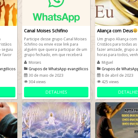
Canal Moises Schifino
Aliança com Deus
a
Participe desse grupo Canal Moises
Um grupo Aliança com
istãos
Schifino ou envie esse link para
Cristãos para todas as
 seguiu
alguém que queira participar de um
fazer amizade, grupo a
r favor
grupo fechado, em que receberá
horas para todos, ven
mensagens, vídeo ou...
papo e fazer novas ami
Moises
Miguel
ngélicos
Grupos de WhatsApp evangélicos
Grupos de WhatsApp
30 de maio de 2023
8 de abril de 2023
304 views
425 views
DETALHES
DETALHE