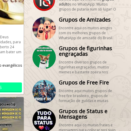
adulto
s no WhatsApp. Muitos
grupos de putaria num só lugar! O
melhor dos
grupos pornôs
está
Grupos de Amizades
aqui!
Encontre aqui os muitos amigos
com os melhores grupos de
 Deus
WhatsApp de amizade do Brasil.
 idades, para
Aproveite para cadastrar
berto 24
Grupos de figurinhas
gratuitamente seus grupos de
ham bater um
amizades para encontrar novos
engraçadas
zades,...
amigos! #SegueMeuPerfil!
Encontre diversos grupos de
 evangélicos
figurinhas engraçadas, muitos
memes e bastante zoeira nos
maiores grupos de WhatsApp de
Grupos de Free Fire
figurinhas.
S
Encontre aqui muitos grupos de
free fire brasileiro, grupos de
formação de guildas e muitas
dicas! Aproveite para cadastrar
Grupos de Status e
gratuitamente seus grupos de
freefire, é grátis! #SegueMeuPerfil!
Mensagens
Encontre aqui os muitas frases e
mensagens para colocar nos suas