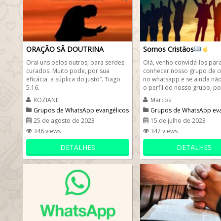
ORAÇÃO SÃ DOUTRINA
Somos Cristãos
Orai uns pelos outros, para serdes
Olá, venho convidá-los par
curados. Muito pode, por sua
conhecer nosso grupo de cr
eficácia, a súplica do justo”. Tiago
no whatsapp e se ainda não
5.16.
o perfil do nosso grupo, po
se apresente e entre já...
ROZIANE
Marcos
Grupos de WhatsApp evangélicos
Grupos de WhatsApp eva
25 de agosto de 2023
15 de julho de 2023
348 views
347 views
DETALHES
DETALHES