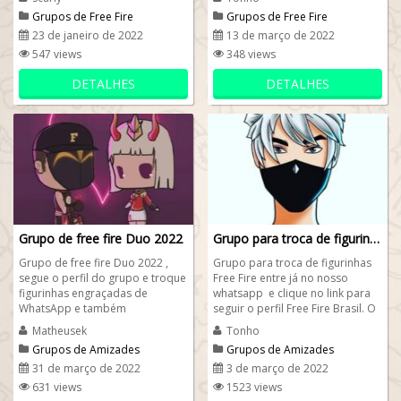
nisso,...
Grupos de Free Fire
Grupos de Free Fire
23 de janeiro de 2022
13 de março de 2022
547 views
348 views
DETALHES
DETALHES
Grupo de free fire Duo 2022
Grupo para troca de figurinhas Free Fire
Grupo de free fire Duo 2022 ,
Grupo para troca de figurinhas
segue o perfil do grupo e troque
Free Fire entre já no nosso
figurinhas engraçadas de
whatsapp e clique no link para
WhatsApp e também
seguir o perfil Free Fire Brasil. O
compartilhe figurinhas free fire .
foco do nosso grupo é...
Matheusek
Tonho
Faça amizades...
Grupos de Amizades
Grupos de Amizades
31 de março de 2022
3 de março de 2022
631 views
1523 views