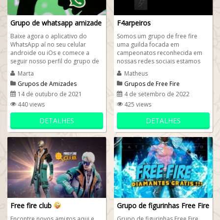
Grupo de whatsapp amizade
F4arpeiros
Baixe agora o aplicativo do
Somos um grupo de free fire
WhatsApp aí no seu celular
uma guilda focada em
androide ou iOs e comece a
campeonatos reconhecida em
seguir nosso perfil do grupo de
nossas redes sociais estamos
whatsapp amizade . Cabe a
em busca de novos players para
Marta
Matheus
você entrar...
crescer a nossa...
Grupos de Amizades
Grupos de Free Fire
14 de outubro de 2021
4 de setembro de 2022
440 views
425 views
DETALHES
DETALHES
Free fire club
Grupo de figurinhas Free Fire
Encontre novos amigos aqui e
Grupo de figurinhas Free Fire ,