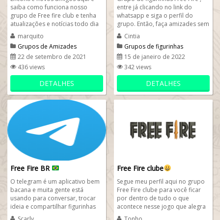
saiba como funciona nosso
entre já clicando no link do
grupo de Free fire club e tenha
whatsapp e siga o perfil do
atualizações e notícias todo dia
grupo. Então, faça amizades sem
sobre free fire garena, etc. O...
sair de casa tudo online pelo...
marquito
Cintia
Grupos de Amizades
Grupos de figurinhas
engraçadas
22 de setembro de 2021
15 de janeiro de 2022
436 views
342 views
DETALHES
DETALHES
Free Fire BR
Free Fire clube
O telegram é um aplicativo bem
Segue meu perfil aqui no grupo
bacana e muita gente está
Free Fire clube para você ficar
usando para conversar, trocar
por dentro de tudo o que
ideia e compartilhar figurinhas
acontece nesse jogo que alegra
engraçadas e memes. Pensando
jovens brasileiros e...
Scarly
Tonho