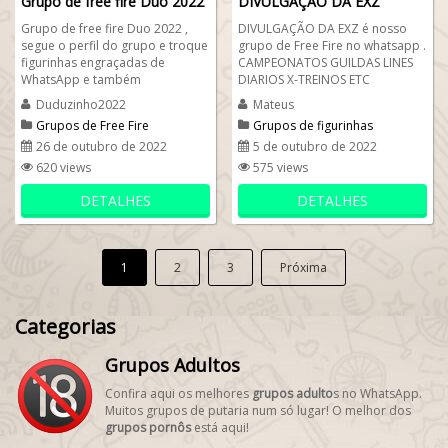
Grupo de free fire Duo 2022
DIVULGAÇÃO DA EXZ
Grupo de free fire Duo 2022 ,
DIVULGAÇÃO DA EXZ é nosso
segue o perfil do grupo e troque
grupo de Free Fire no whatsapp .
figurinhas engraçadas de
CAMPEONATOS GUILDAS LINES
WhatsApp e também
DIARIOS X-TREINOS ETC
compartilhe figurinhas free fire .
Duduzinho2022
Mateus
Faça amizades...
Grupos de Free Fire
Grupos de figurinhas
engraçadas
26 de outubro de 2022
5 de outubro de 2022
620 views
575 views
DETALHES
DETALHES
1
2
3
Próxima
Categorias
Grupos Adultos
Confira aqui os melhores
grupos adulto
s no WhatsApp.
Muitos grupos de putaria num só lugar! O melhor dos
grupos pornôs
está aqui!