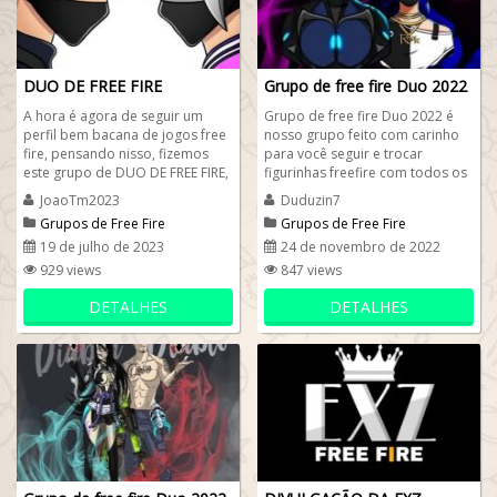
DUO DE FREE FIRE
Grupo de free fire Duo 2022
A hora é agora de seguir um
Grupo de free fire Duo 2022 é
perfil bem bacana de jogos free
nosso grupo feito com carinho
fire, pensando nisso, fizemos
para você seguir e trocar
este grupo de DUO DE FREE FIRE,
figurinhas freefire com todos os
faça amizades aqui e encontre
participantes. Faça novos
JoaoTm2023
Duduzin7
muita...
amigos...
Grupos de Free Fire
Grupos de Free Fire
19 de julho de 2023
24 de novembro de 2022
929 views
847 views
DETALHES
DETALHES