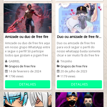
Amizade ou duo de free fire
Duo ou amizade de free fire
Amizade ou duo de free fire aqui
Duo ou amizade de free fire
em nosso grupo WhatsApp entre
para você seguir o perfil do
e segue o perfil! Só participe
nosso whatsapp basta somente
todos que gostam e jogam free
clicar e ser muito fã do free fire
fire seja no mobile ou no pc. ...
Brasil. O link do nosso
GABRIEL
Tmzinho
whatsapp...
Grupos de Free Fire
Grupos de Free Fire
14 de fevereiro de 2024
20 de julho de 2023
1796 views
1179 views
DETALHES
DETALHES