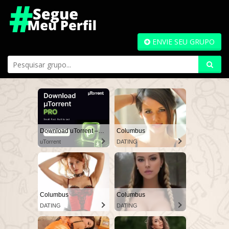
ENVIE SEU GRUPO
Download uTorrent – The World's #1 Torrent Client
Columbus
uTorrent
DATING
Columbus
Columbus
DATING
DATING