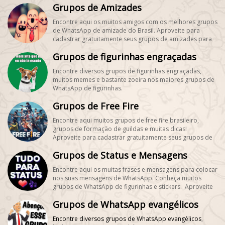
Grupos de Amizades
Encontre aqui os muitos amigos com os melhores grupos
de WhatsApp de amizade do Brasil. Aproveite para
cadastrar gratuitamente seus grupos de amizades para
encontrar novos amigos! #SegueMeuPerfil!
Grupos de figurinhas engraçadas
Encontre diversos grupos de figurinhas engraçadas,
muitos memes e bastante zoeira nos maiores grupos de
WhatsApp de figurinhas.
Grupos de Free Fire
Encontre aqui muitos grupos de free fire brasileiro,
grupos de formação de guildas e muitas dicas!
Aproveite para cadastrar gratuitamente seus grupos de
freefire, é grátis! #SegueMeuPerfil!
Grupos de Status e Mensagens
Encontre aqui os muitas frases e mensagens para colocar
nos suas mensagens de WhatsApp. Conheça muitos
grupos de WhatsApp de figurinhas e stickers. Aproveite
para cadastrar gratuitamente seus grupos de figurinhas,
Grupos de WhatsApp evangélicos
é grátis! #SegueMeuPerfil!
Encontre diversos
grupos de WhatsApp evangélicos
,