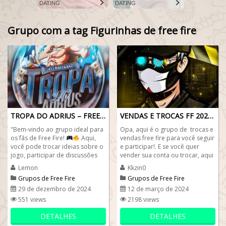
DATING
DATING
Grupo com a tag Figurinhas de free fire
TROPA DO ADRIUS – FREE FIRE
VENDAS E TROCAS FF 2024
"Bem-vindo ao grupo ideal para
Opa, aqui é o grupo de trocas e
os fãs de Free Fire!
Aqui,
vendas free fire para você seguir
você pode trocar ideias sobre o
e participar!. E se você quer
jogo, participar de discussões
vender sua conta ou trocar, aqui
estratégicas, e até se...
é lugar certo, então...
Lemon
Kkzin0
Grupos de Free Fire
Grupos de Free Fire
29 de dezembro de 2024
12 de março de 2024
551 views
2198 views
DETALHES
DETALHES